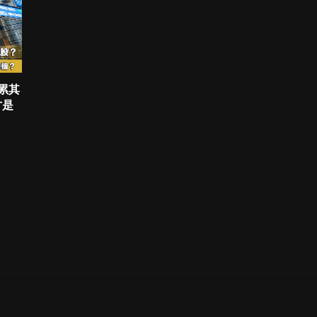
拖累其
才是