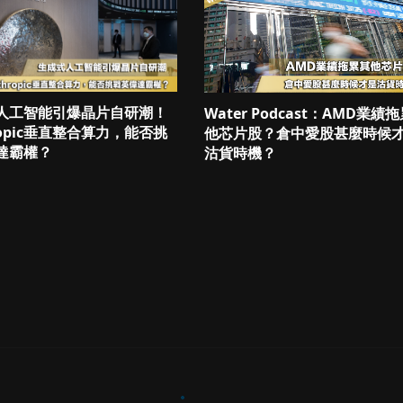
人工智能引爆晶片自研潮！
Water Podcast：AMD業績
ropic垂直整合算力，能否挑
他芯片股？倉中愛股甚麼時候
達霸權？
沽貨時機？