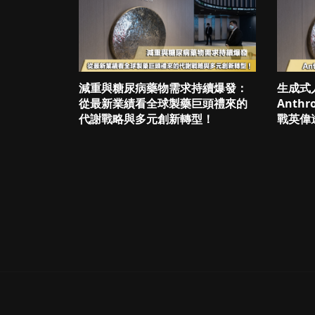
減重與糖尿病藥物需求持續爆發：
生成式
從最新業績看全球製藥巨頭禮來的
Anth
代謝戰略與多元創新轉型！
戰英偉