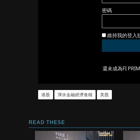
密碼
維持我的登入
還未成為FI PRI
港股
渾水金融經濟食糧
美股
READ THESE