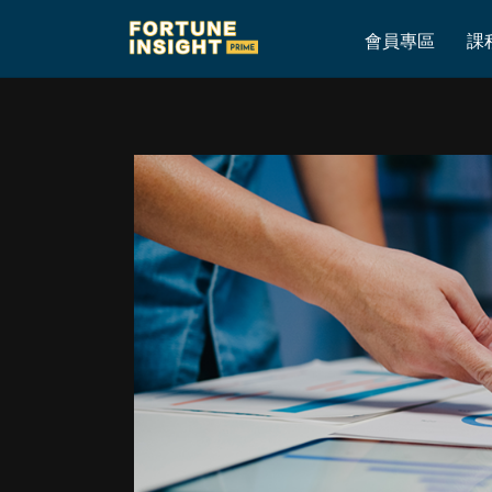
Home
»
全購要約的不同變化│從近來一宗股權爭奪案例說起
會員專區
課