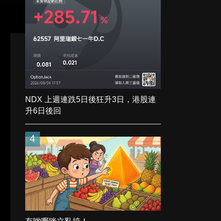
NDX 上週連跌5日後狂升3日，港股連
升6日後回
4