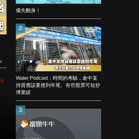
優先翻身！
2
24
Water Podcast：時間的考驗，倉中某
63
持貨應該要揸到年尾。有些股票可短炒
博業績
3