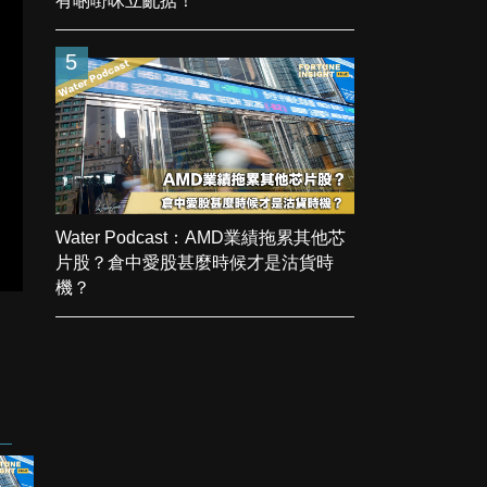
有啲嘢咪立亂掂！
5
Water Podcast：AMD業績拖累其他芯
片股？倉中愛股甚麼時候才是沽貨時
機？