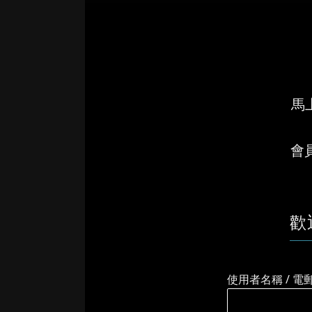
馬上
會
歡
使用者名稱 / 電