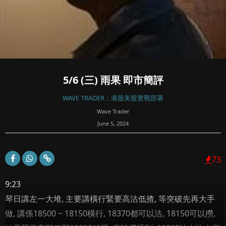
5/6 (三) 雨果 即市簡評
WAVE TRADER：港股美股實戰部署
Wave Trader
June 5, 2024
73
9:23
琴日講左一大堆, 主要講橫行緊要高沽低揸, 等突破先再大手
做, 講係18500 ~ 18150橫行, 18370都可以沽, 18150可以撈,