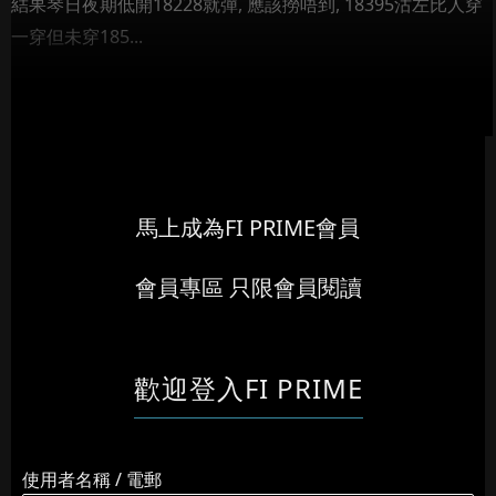
結果琴日夜期低開18228就彈, 應該撈唔到, 18395沽左比人穿
一穿但未穿185...
馬上成為FI PRIME會員
會員專區 只限會員閱讀
歡迎登入FI PRIME
使用者名稱 / 電郵