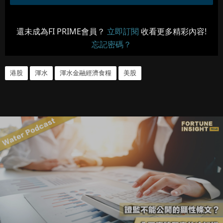
還未成為FI PRIME會員？
立即訂閱
收看更多精彩內容!
忘記密碼？
港股
渾水
渾水金融經濟食糧
美股