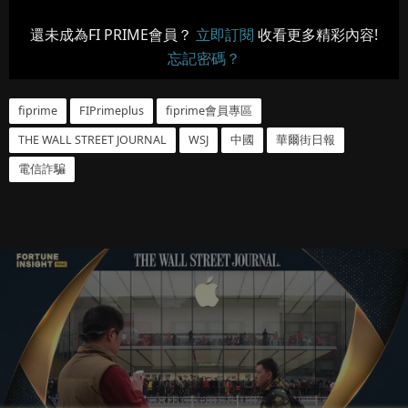
還未成為FI PRIME會員？
立即訂閱
收看更多精彩內容!
忘記密碼？
fiprime
FIPrimeplus
fiprime會員專區
THE WALL STREET JOURNAL
WSJ
中國
華爾街日報
電信詐騙