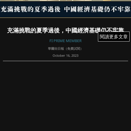
充滿挑戰的夏季過後，中國經濟基礎仍不牢靠
閱讀更多文章
閱讀更多文章
FI PRIME MEMBER
華爾街日報（免費試閱）
October 16, 2023
76
BY STELLA YIFAN XIE, THE WALL STREET JOURNAL |
UPDATED OCT 15, 2023 09:15 PM EDT
中國通脹乏力和貿易數據走軟已引人擔心這個全球第二大經
濟體仍底盤不穩，儘管...