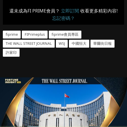
還未成為FI PRIME會員？
立即訂閱
收看更多精彩內容!
忘記密碼？
fiprime
FIPrimeplus
fiprime會員專區
THE WALL STREET JOURNAL
WSJ
中國恒大
華爾街日報
許家印