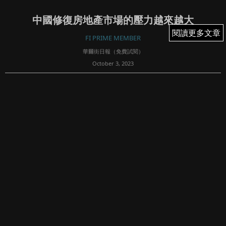
中國修復房地產市場的壓力越來越大
閱讀更多文章
閱讀更多文章
FI PRIME MEMBER
華爾街日報（免費試閱）
October 3, 2023
98
BY LINGLING WEI, THE WALL STREET JOURNAL |
UPDATED OCT 02, 2023 09:50 PM EDT
中國政府正面臨越來越大的壓力，需要採取更有力的干預措
施，以恢復人們對不斷下滑的房...