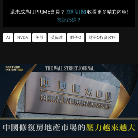
還未成為FI PRIME會員？
立即訂閱
收看更多精彩內容!
忘記密碼？
AI
NVDA
美股
英偉達
財子O
財子O投資攻略