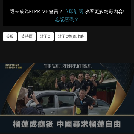
還未成為FI PRIME會員？
立即訂閱
收看更多精彩內容!
忘記密碼？
美股
英特爾
財子O
財子O投資攻略