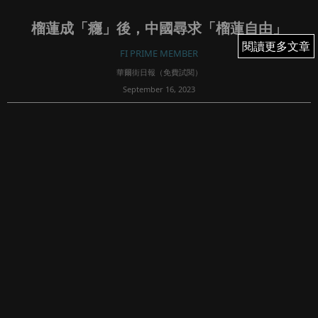
榴蓮成「癮」後，中國尋求「榴蓮自由」
閱讀更多文章
閱讀更多文章
FI PRIME MEMBER
華爾街日報（免費試閱）
September 16, 2023
114
BY SHA HUA, THE WALL STREET JOURNAL | UPDATED SEP
15, 2023 03:45 AM EDT
中國追求「榴蓮自由」之際，當地农民正在努力解鎖榴蓮種
植的奧秘。
中國農民Wei Fuyo...