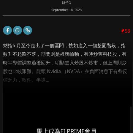
財子O
September 18, 2023
58
納指6 月至今走出了一個區間，恍如進入一個整固階段，指
數升不起跌不落，期間則是板塊輪動，有時炒舊科技股，有
時半導體調整過後回升，明顯進入炒股不炒市，但上周則炒
股也比較艱難。龍頭 Nvidia （NVDA）在負面消息下有些反
彈乏力，軟件、半導...
馬上成為FI PRIME會員