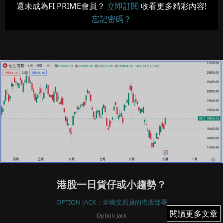
還未成為FI PRIME會員？
立即訂閱
收看更多精彩內容!
忘記密碼？
港股一日貨仔或小趨勢？
OPTION JACK：全職交易員的港股部署
閱讀更多文章
閱讀更多文章
Option Jack