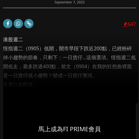
September 7, 2023
647
港股週二
恆指週二（0905）低開，開市早段下跌近200點，已經粉碎
掉小趨勢的節奏，只剩下：一日貨仔...這個選項。恆指週二低
開低走，最多跌過400點，前文（0904）在我的狂想曲裡面
是一日貨仔或小趨勢？變成一日貨仔實現。
本來以為即使...
馬上成為FI PRIME會員