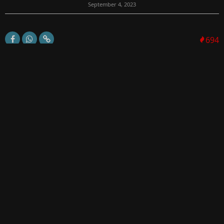
September 4, 2023
694
中央決心救市
人行上周五公布9月15日起將外滙存款準備金率由6%下調至
4%，離岸人仔應聲急彈，A股回穩，香港停市期間已預視今
天（0904）港股會高開。
內地多個一、二線城市實施「認房不認貸」，上周五晚中概
股表現強...
馬上成為FI PRIME會員