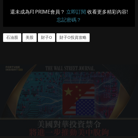
還未成為FI PRIME會員？
立即訂閱
收看更多精彩內容!
忘記密碼？
石油股
美股
財子O
財子O投資攻略