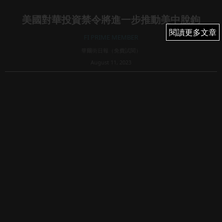
美國對華投資禁令將進一步推動美中脫鉤
閱讀更多文章
閱讀更多文章
FI PRIME MEMBER
華爾街日報（免費試閱）
August 11, 2023
87
BY CHARLES HUTZLER, THE WALL STREET JOURNAL |
UPDATED AUG 10, 2023 07:30 PM EDT
多年來將中國公司列入黑名單並對其在美投資進行嚴格審查
後，拜登政府正向美國企...