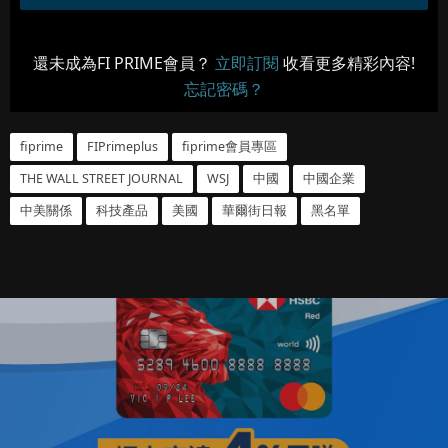
還未成為FI PRIME會員？
立即訂閱
收看更多精彩內容!
忘記密碼？
fiprime
FIPrimeplus
fiprime會員專區
THE WALL STREET JOURNAL
WSJ
中國
中國企業
中美關係
科技產品
美國
華爾街日報
黑名單