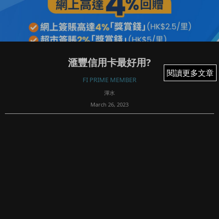
滙豐信用卡最好用?
閱讀更多文章
閱讀更多文章
FI PRIME MEMBER
渾水
March 26, 2023
73
【捕捉靈感成就未來 Fortune Insight正式與華爾街日報攜
手合作】
訂閱「FI Prime Plus」（一年計劃）只需港幣 $998，每日少
於港幣 $3！（華爾街日報官網一年價格約港幣$2,9...