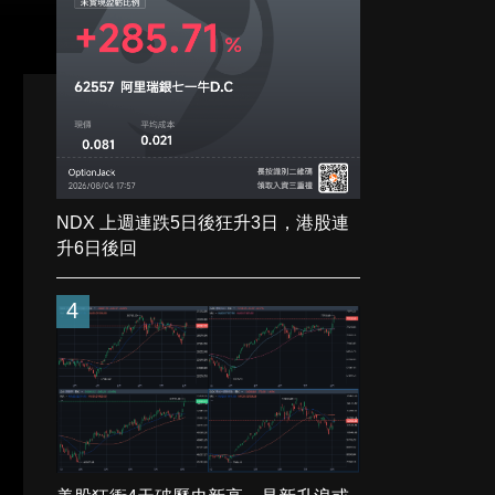
NDX 上週連跌5日後狂升3日，港股連
升6日後回
4