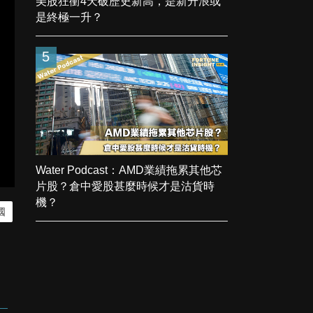
美股狂衝4天破歷史新高，是新升浪或
是終極一升？
5
Water Podcast：AMD業績拖累其他芯
片股？倉中愛股甚麼時候才是沽貨時
機？
國