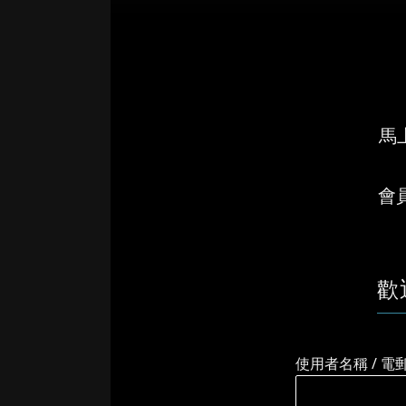
馬上
會
歡
使用者名稱 / 電