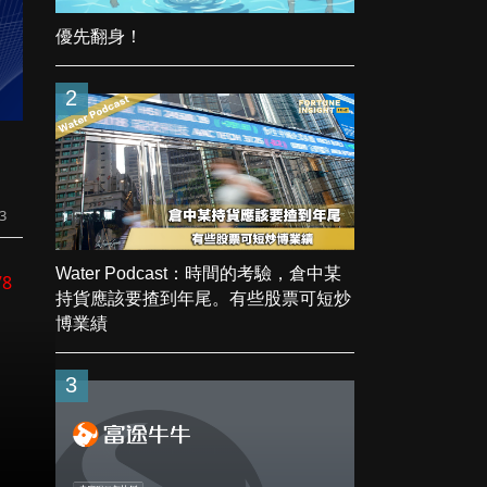
優先翻身！
2
3
Water Podcast：時間的考驗，倉中某
78
持貨應該要揸到年尾。有些股票可短炒
博業績
3