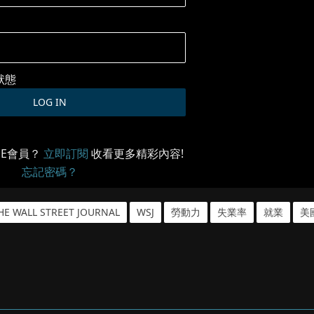
狀態
ME會員？
立即訂閱
收看更多精彩內容!
忘記密碼？
HE WALL STREET JOURNAL
WSJ
勞動力
失業率
就業
美