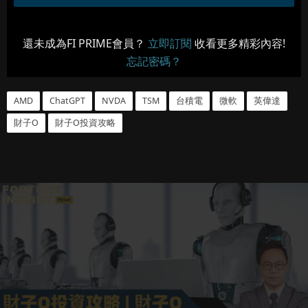
還未成為FI PRIME會員？
立即訂閱
收看更多精彩內容!
忘記密碼？
AMD
ChatGPT
NVDA
TSM
台積電
微軟
英偉達
財子O
財子O投資攻略