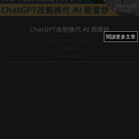
ChatGPT改朝換代 AI 股當炒
閱讀更多文章
閱讀更多文章
財子O：財子O投資攻略
財子O
January 30, 2023
30
近期，投資市場風起雲湧，筆者特別留意到微軟大舉投資
Al，而小型股Buzzteed（BZFD）表示將依靠 ChatGPT 的創
建者 OpenAl 來加強部分內容創作，上周四及周五暴漲達3
倍，Al概念股上周普遍都有不錯表現，如 C3.ai(Al...