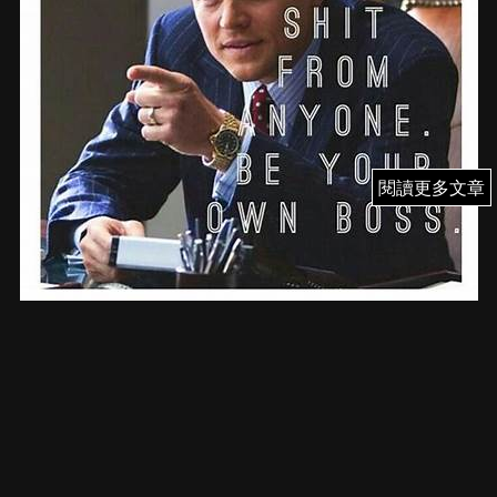
閱讀更多文章
閱讀更多文章
2月19週, 一週分析
FI PRIME MEMBER
投資旅遊寫作人 - 高俊權（高sir)
February 19, 2023