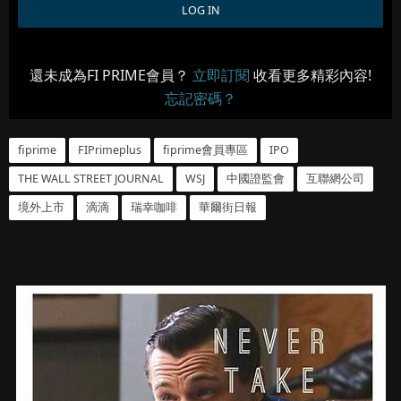
還未成為FI PRIME會員？
立即訂閱
收看更多精彩內容!
忘記密碼？
fiprime
FIPrimeplus
fiprime會員專區
IPO
THE WALL STREET JOURNAL
WSJ
中國證監會
互聯網公司
境外上市
滴滴
瑞幸咖啡
華爾街日報