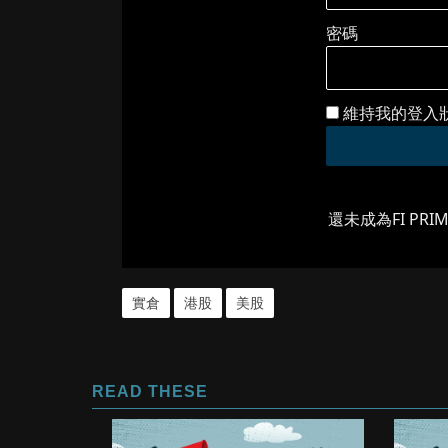
密碼
維持我的登入
還未成為FI PRI
實倉
港股
美股
READ THESE