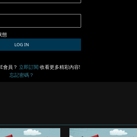
狀態
ME會員？
立即訂閱
收看更多精彩內容!
忘記密碼？