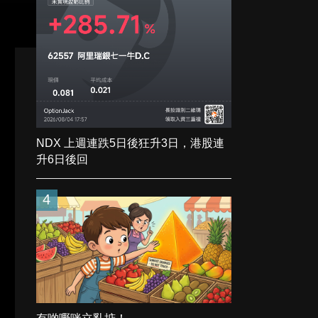
NDX 上週連跌5日後狂升3日，港股連
升6日後回
4