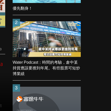
優先翻身！
2
3
Water Podcast：時間的考驗，倉中某
63
持貨應該要揸到年尾。有些股票可短炒
博業績
3
內