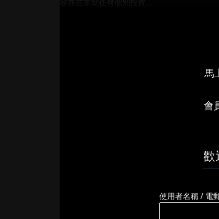
容亦並非就任何個別投資...
馬上
會
歡
使用者名稱 / 電