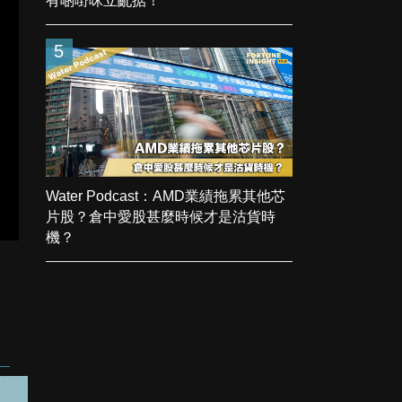
有啲嘢咪立亂掂！
5
Water Podcast：AMD業績拖累其他芯
片股？倉中愛股甚麼時候才是沽貨時
機？