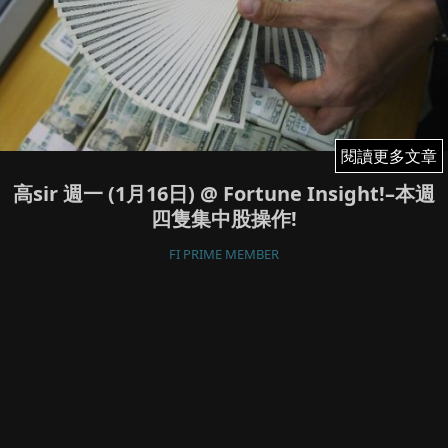
閱讀更多文章
閱讀更多文章
高sir 週一 (1月16日) @ Fortune Insight!–本週
四隻集中股操作!
FI PRIME MEMBER
投資旅遊寫作人 - 高俊權（高sir)
January 16, 2023
28
美股週一休市, 恒指在週一方向未明確, 但好盤主導大市, 暫