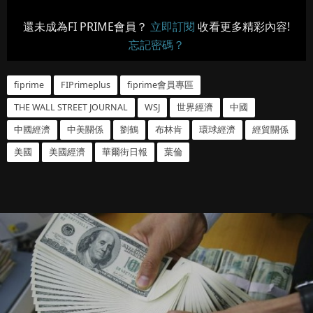
還未成為FI PRIME會員？
立即訂閱
收看更多精彩內容!
忘記密碼？
fiprime
FIPrimeplus
fiprime會員專區
THE WALL STREET JOURNAL
WSJ
世界經濟
中國
中國經濟
中美關係
劉鶴
布林肯
環球經濟
經貿關係
美國
美國經濟
華爾街日報
葉倫