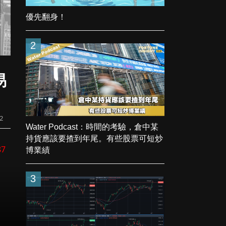
優先翻身！
2
易
2
Water Podcast：時間的考驗，倉中某
持貨應該要揸到年尾。有些股票可短炒
87
博業績
3