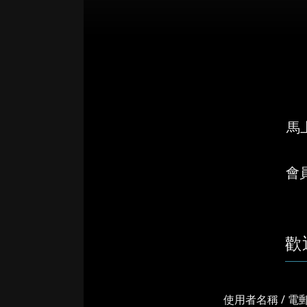
馬上
會
歡
使用者名稱 / 電