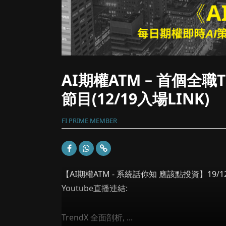
AI期權ATM – 首個全職T
節目(12/19入場LINK)
FI PRIME MEMBER
【AI期權ATM - 系統話你知 應該點投資】19/12
Youtube直播連結:
TrendX 全面剖析, ...