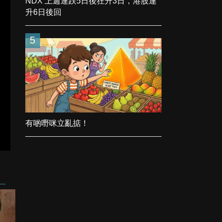
NDX 上週連跌5日後狂升3日，港股連
升6日後回
5
有啲嘢咪立亂掂！