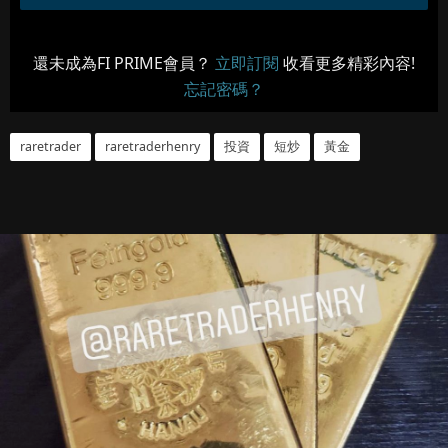
還未成為FI PRIME會員？
立即訂閱
收看更多精彩內容!
忘記密碼？
raretrader
raretraderhenry
投資
短炒
黃金