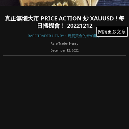
真正無懼大市 PRICE ACTION 炒 XAUUSD ! 每
日搵機會！ 20221212
閱讀更多文章
閱讀更多文章
RARE TRADER HENRY：現貨黃金的奇幻世界
Rare Trader Henry
December 12, 2022
22
話咁快十二月 ！繼續搵機會投資入市，我繼續每週
FACEBOOK 直播驗證，短線要學分析，肯止賺，控制注碼同
風險管理，將黃金加入大家嘅投資組合內，一齊驗證技術分
析，同時交易心態好重要，今日睇法。。。。。。。。
-