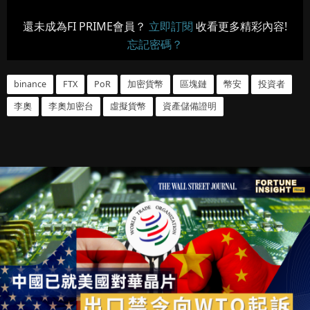
還未成為FI PRIME會員？
立即訂閱
收看更多精彩內容!
忘記密碼？
binance
FTX
PoR
加密貨幣
區塊鏈
幣安
投資者
李奧
李奧加密台
虛擬貨幣
資產儲備證明