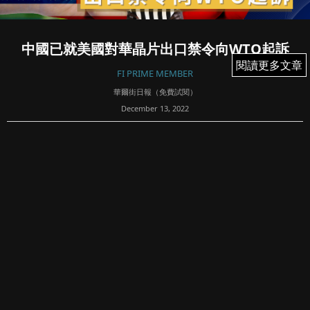
中國已就美國對華晶片出口禁令向WTO起訴
閱讀更多文章
閱讀更多文章
FI PRIME MEMBER
華爾街日報（免費試閱）
December 13, 2022
119
BY YUKA HAYASHI, THE WALL STREET JOURNAL|
UPDATED DEC 13, 2022 12:15 AM EST
針對美國對華半導體出口的新管制措施，中國商務部周一表
示，中方已在世界貿易組織起訴美...