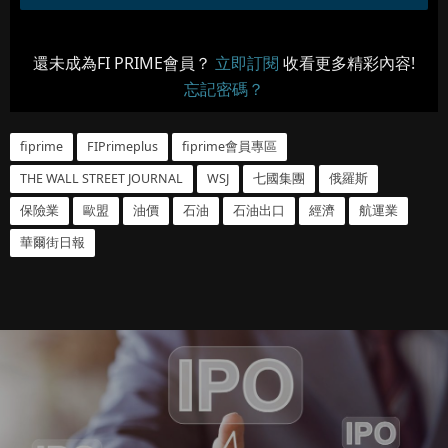
還未成為FI PRIME會員？
立即訂閱
收看更多精彩內容!
忘記密碼？
fiprime
FIPrimeplus
fiprime會員專區
THE WALL STREET JOURNAL
WSJ
七國集團
俄羅斯
保險業
歐盟
油價
石油
石油出口
經濟
航運業
華爾街日報