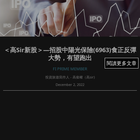
＜高Sir新股＞—招股中陽光保險(6963)食正反彈
大勢，有望跑出
閱讀更多文章
閱讀更多文章
FI PRIME MEMBER
投資旅遊寫作人 - 高俊權（高sir)
December 2, 2022
43
恒指在11月結束後，整月由低位反彈超過 4000點，創下本年
最佳表現，12月份可否持續升勢？