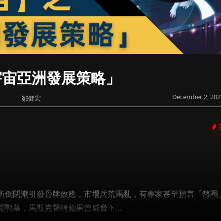
宇宙亞洲發展策略」
December 2, 202
鄒健宏
所倒閉潮引發骨牌效應，市場兵荒馬亂，有專家甚至預言「幣圈
戰幕，馬斯克聲稱蘋果曾威脅下...