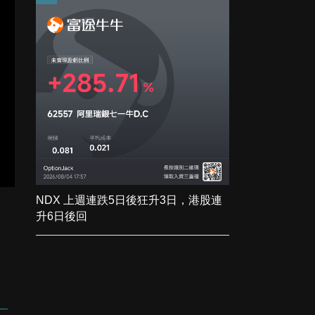
NDX 上週連跌5日後狂升3日，港股連
升6日後回