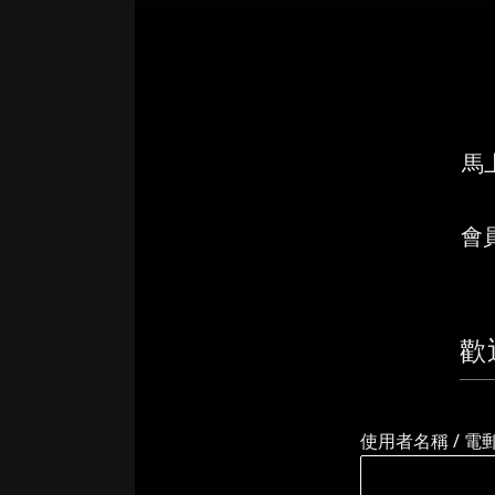
馬上
會
歡
使用者名稱 / 電