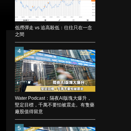
低撈彈走 vs 追高殺低：往往只在一念
之間
4
Water Podcast：隔夜AI版塊大爆升，
堅定目標，千萬不要怕被震走。有隻藥
廠股值得留意
5