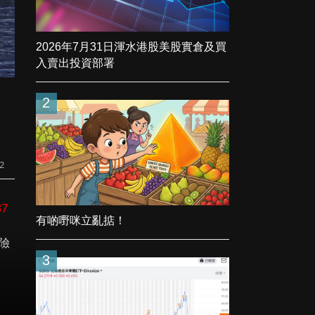
2026年7月31日渾水港股美股實倉及買
入賣出投資部署
2
！
2
37
有啲嘢咪立亂掂！
險
3