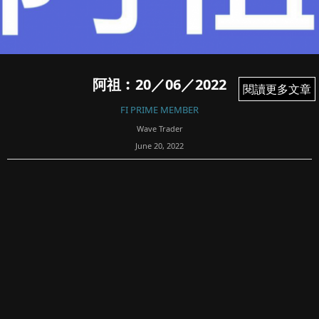
阿祖︰20／06／2022
閱讀更多文章
閱讀更多文章
FI PRIME MEMBER
Wave Trader
June 20, 2022
63
免責聲明： 阿祖清楚明示，本專頁的內容概不構成任何投資
或投機建議或購買任何股票或金融產品的特定推薦建議。本
專頁的內容亦並非就任何個別投資者的特定投資目標、財務
狀況及個別需要而編製。投資者不應只按本專頁的內容進行
投資或投機。在作出任何...