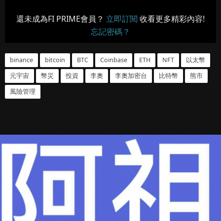
還未成為FI PRIME會員？
立即訂閱
收看更多精彩內容!
忘記密碼？
binance
bitcoin
BTC
Coinbase
ETH
NFT
以太幣
元宇宙
幣災
投資
李奧
李奧加密台
比特幣
熊市
風險管理