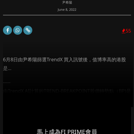
尹希陽
June 8, 2022
55
6月8日由尹希陽篩選TrendX 買入訊號後，值博率高的港股
是...
-----
由TrendX AI計算的TREND-BREAKPOINT股價轉勢點（BP)是
代表股價升穿或跌穿該價位時，趨勢便會逆轉，例如股價在...
馬上成為FI PRIME會員