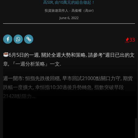
高SIR, 由10萬元的組合做起！
投資旅遊寫作人 - 高俊權（高sir)
June 6, 2022
33
6月5日的一週, 關於全週大勢和策略, 請參考"週日已出的文
章, 『一週分析策略』一文.
週一開市: 恒指先跌後回穩, 早市回試21000點關口力守, 期貨
跌幅一度擴大, 幸恒指10:30過後升勢轉急, 指數突破早段
21428點阻力...