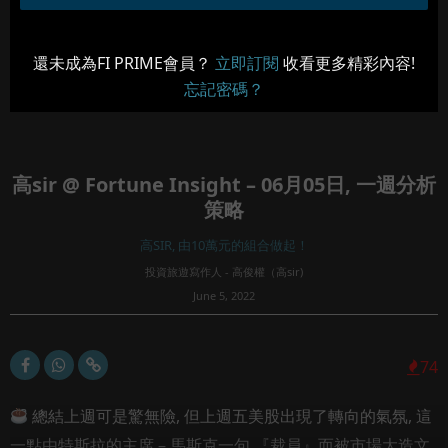
還未成為FI PRIME會員？
立即訂閱
收看更多精彩內容!
忘記密碼？
高sir @ Fortune Insight – 06月05日, 一週分析
策略
高SIR, 由10萬元的組合做起！
投資旅遊寫作人 - 高俊權（高sir)
June 5, 2022
74
總結上週可是驚無險, 但上週五美股出現了轉向的氣氛, 這
一點由特斯拉的主席 – 馬斯克一句 『裁員』而被市場大造文