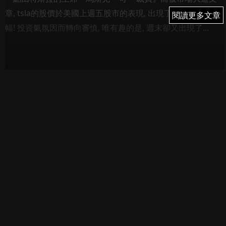
章, tsla的股價於美國上週五股市的表現, 出現了接近1成的跌
閱讀更多文章
閱讀更多文章
幅! 投資氣氛因而轉向審慎, 唯有趣的是, 週末卻又出現了...
馬上成為FI PRIME會員
會員專區 只限會員閱讀
歡迎登入FI PRIME