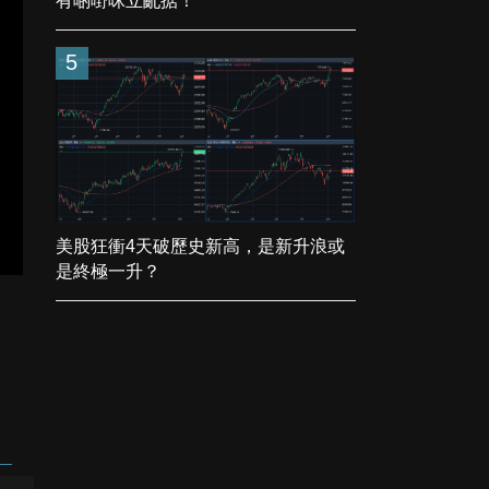
有啲嘢咪立亂掂！
5
美股狂衝4天破歷史新高，是新升浪或
是終極一升？