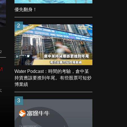
優先翻身！
2
22
51
Water Podcast：時間的考驗，倉中某
持貨應該要揸到年尾。有些股票可短炒
,
博業績
不
3