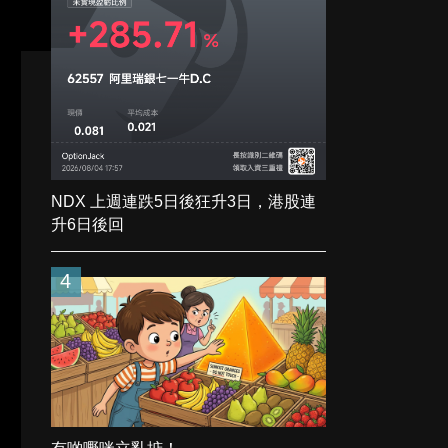
NDX 上週連跌5日後狂升3日，港股連
升6日後回
4