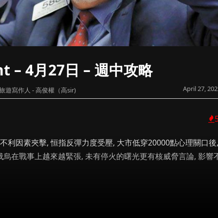
ight – 4月27日 – 週中攻略
April 27, 20
旅遊寫作人 - 高俊權（高sir)
不利因素夾擊, 恒指反彈力度受壓, 大市低穿20000點心理關口後
, 俄烏在戰事上越來越緊張, 未有停火的曙光更有核威脅言論, 影響