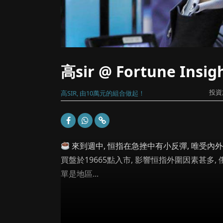
高sir @ Fortune Ins
投資
高SIR, 由10萬元的組合做起！
來到週中, 恒指在急挫中有小反彈, 唯受內外
買盤於19665點入市, 影響恒指外圍因素甚多
單是地區...