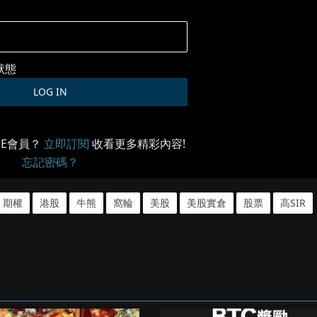
狀態
ME會員？
立即訂閱
收看更多精彩內容!
忘記密碼？
期權
港股
牛熊
窩輪
美股
美股實倉
股票
高SIR