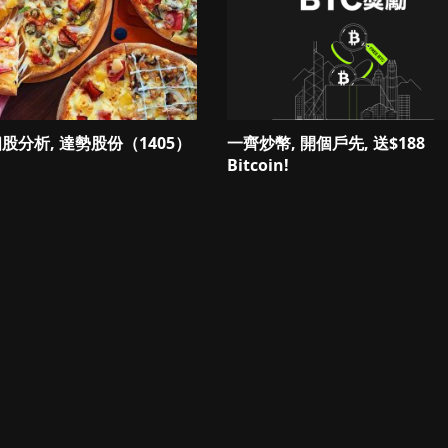
 個股分析, 達勢股份（1405）
一齊炒幣, 開個戶先, 送$188
Bitcoin!