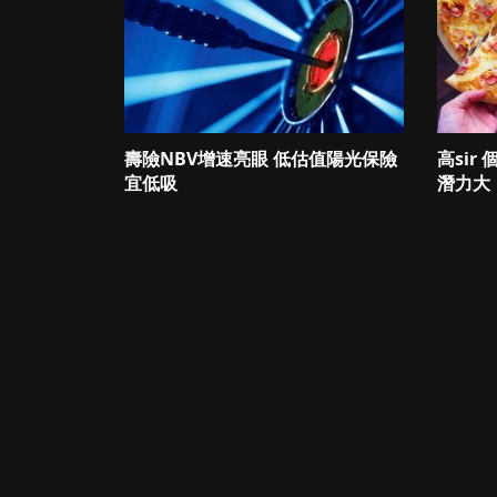
壽險NBV增速亮眼 低估值陽光保險
高sir
宜低吸
潛力大