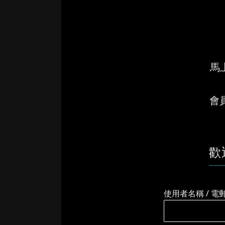
馬上
會
歡
使用者名稱 / 電