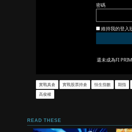
密碼
維持我的登入
還未成為FI PRI
實戰真倉
實戰股票持倉
恒生指數
期指
高俊權
READ THESE