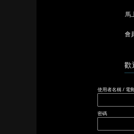
馬上
會
歡
使用者名稱 / 電
密碼