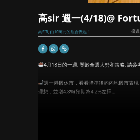
高sir 週一(4/18)@ Fo
投資
高SIR, 由10萬元的組合做起！
4月18日的一週, 關於全週大勢和策略, 請
週一港股休市，看看降準後的內地股市表現
理想，並增4.8%(預期為4.2%左襌...