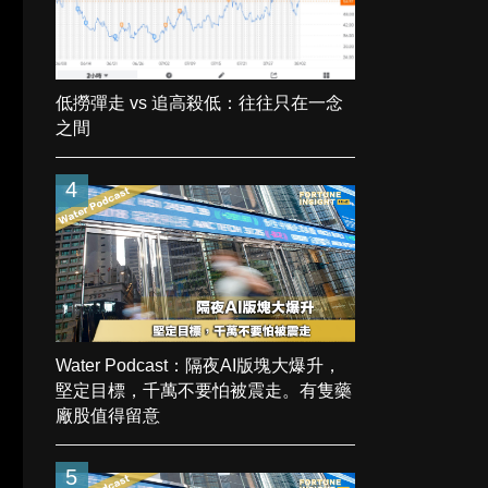
低撈彈走 vs 追高殺低：往往只在一念
之間
4
Water Podcast：隔夜AI版塊大爆升，
堅定目標，千萬不要怕被震走。有隻藥
廠股值得留意
5