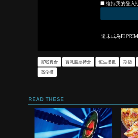
維持我的登入
還未成為FI PRI
實戰真倉
實戰股票持倉
恒生指數
期指
高俊權
READ THESE