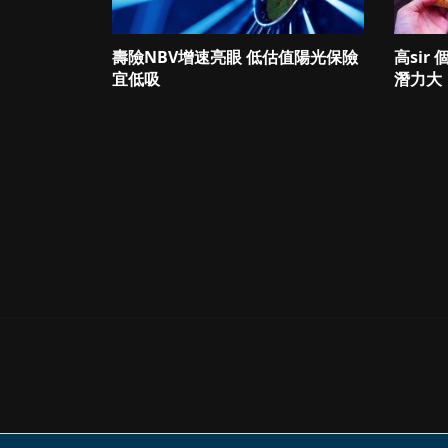
壽險NBV增速亮眼 低估值陽光保險
高sir
宜低吸
潛力大