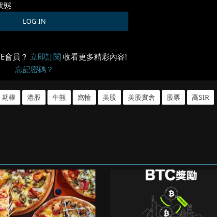
狀態
ME會員？
立即訂閱
收看更多精彩內容!
忘記密碼？
期權
港股
牛熊
窩輪
美股
美股實倉
股票
高SIR