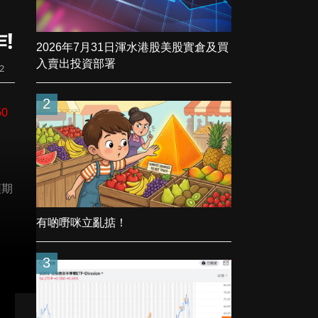
作!
2026年7月31日渾水港股美股實倉及買
入賣出投資部署
22
2
60
預期
有啲嘢咪立亂掂！
3