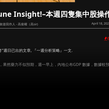
rtune Insight!–本週四隻集中股操
April 18, 20
旅遊寫作人 - 高俊權（高sir)
參考"週日已出的文章, 『一週分析策略』一文.
，果然藥力不似預期，週一早上，內地公布GDP 數據，數據較