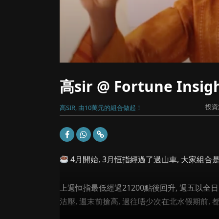
高sir @ Fortune Ins
投資
高SIR, 由10萬元的組合做起！
4月開始, 3月恒指經過了過山車, 大家組合
上週恒指最低經過21200點後回升, 週五以全日
沽壓, 週末前搶高, 過往唔少次在北水假期前, 都出