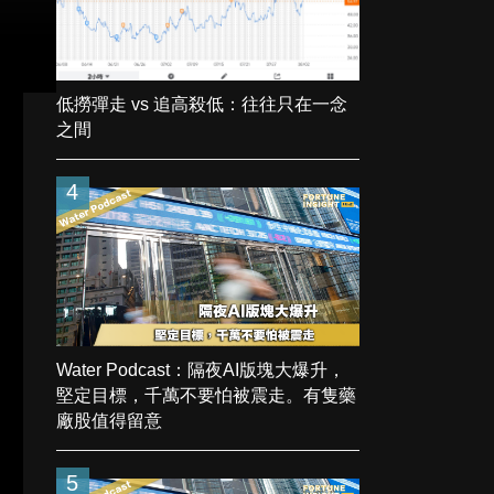
低撈彈走 vs 追高殺低：往往只在一念
之間
4
Water Podcast：隔夜AI版塊大爆升，
堅定目標，千萬不要怕被震走。有隻藥
廠股值得留意
5