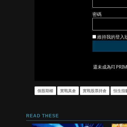
密碼
維持我的登入
還未成為FI PRI
個股期權
實戰真倉
實戰股票持倉
恒生指
READ THESE