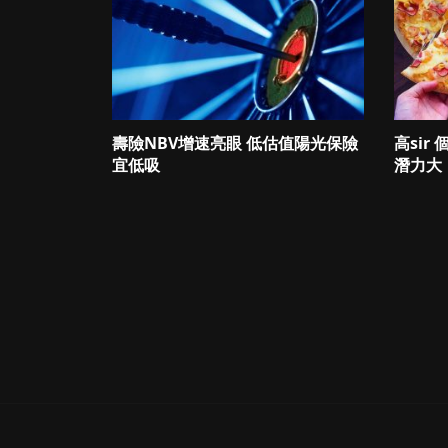
壽險NBV增速亮眼 低估值陽光保險
高sir
宜低吸
潛力大