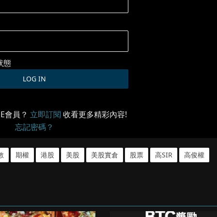
狀態
ME會員？
立即訂閱
收看更多精彩內容!
忘記密碼？
數
期權
港股
美股
美股實倉
股票
高SIR
高俊權