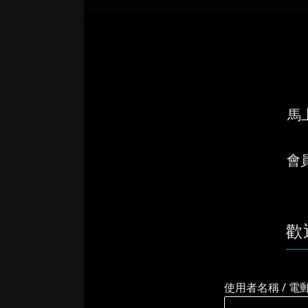
馬上
會
歡
使用者名稱 / 電