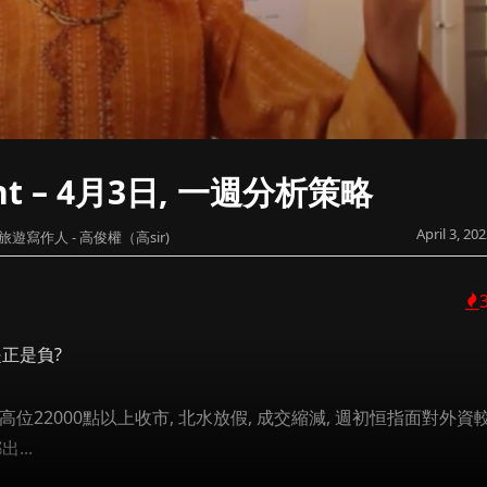
ight – 4月3日, 一週分析策略
April 3, 20
旅遊寫作人 - 高俊權（高sir)
是正是負?
高位22000點以上收市, 北水放假, 成交縮減, 週初恒指面對外資
...