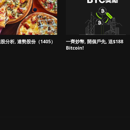
 個股分析, 達勢股份（1405）
一齊炒幣, 開個戶先, 送$188
Bitcoin!