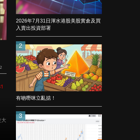
2026年7月31日渾水港股美股實倉及買
入賣出投資部署
2
22
31
有啲嘢咪立亂掂！
3
較大