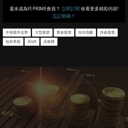
還未成為FI PRIME會員？
立即訂閱
收看更多精彩內容!
忘記密碼？
中港股市走勢
大型股票
實倉股票
恒生指數
持倉股票
短炒美股
高SIR
高俊權