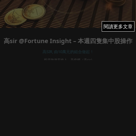
閱讀更多文章
閱讀更多文章
高sir @Fortune Insight – 本週四隻集中股操作
高SIR, 由10萬元的組合做起！
投資旅遊寫作人 - 高俊權（高sir)
February 7, 2022
69
高sir 係Fortune Insight , 每週會有四篇文章, 等大家可以
跟住策略去做, 大家一齊努力! 留意四篇文章如下:
每週四篇
1. 一週詳細分析和總策略 (為你預先分析本週要注意事項, 數