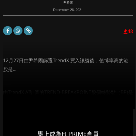
尹希陽
December 28, 2021
48
12月27日由尹希陽篩選TrendX 買入訊號後，值博率高的港
股是...
-----
由TrendX AI計算的TREND-BREAKPOINT股價轉勢點（BP)是
代表股價升穿或跌穿該價位時，趨勢便會逆轉，例如股...
馬上成為FI PRIME會員