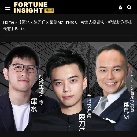
Home
»
【渾水 x 陳刀仔 x 菜鳥M@TrendX｜AI懶人投資法・輕鬆助你長搵
長有】Part4