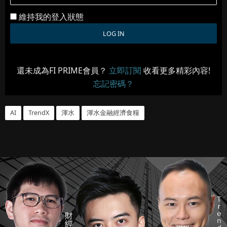
維持我的登入狀態
還未成為FI PRIME會員？
立即訂閱
收看更多精彩內容!
忘記密碼？
AI
TrendX
渾水
渾水金融經濟食糧