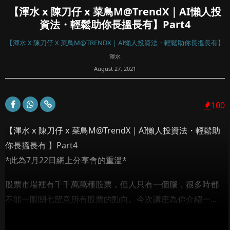
【渾水 x 陳刀仔 x 菜鳥M@TrendX｜AI懶人投
資法・輕鬆助你長搵長有】Part4
【渾水 X 陳刀仔 X 菜鳥M@TRENDX｜AI懶人投資法・輕鬆助你長搵長有】
渾水
August 27, 2021
100
【渾水 x 陳刀仔 x 菜鳥M@TrendX｜AI懶人投資法・輕鬆助
你長搵長有 】Part4
*此為7月22日網上分享會的重溫*
股票市場裡有千千萬萬種股票，但人只有一個腦，很多時都
不能一眼關七留意所有股票的動向。今次講座為你介紹一...