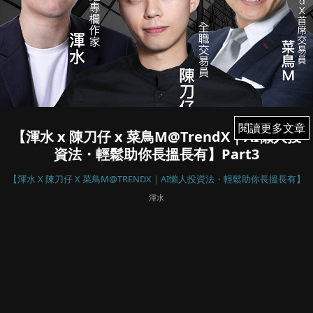
閱讀更多文章
閱讀更多文章
【渾水 x 陳刀仔 x 菜鳥M@TrendX｜AI懶人投
資法・輕鬆助你長搵長有】Part3
【渾水 X 陳刀仔 X 菜鳥M@TRENDX｜AI懶人投資法・輕鬆助你長搵長有】
渾水
August 27, 2021
49
【渾水 x 陳刀仔 x 菜鳥M@TrendX｜AI懶人投資法・輕鬆助