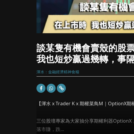
談某隻有機會賣殼的股
我也短炒贏過幾轉，事
渾水：金融經濟精神食糧
【渾水 x Trader K x 期權菜鳥M｜Opt
三位股壇專家為大家抽分享期權利器Optio
落市賺，跌...