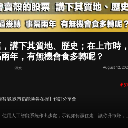
票，講下其質地、歷史；在上市時
隔兩年，有無機會食多轉呢？
August 12, 202
渾水
6
ionX期權智能.跌市仍能勝券在握】預訂分享會
nX，使用人工智能系統作出步處，示範如何贏住走，讓你升市賺，