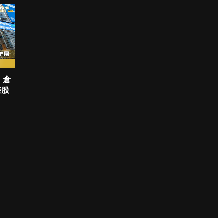
，倉
些股