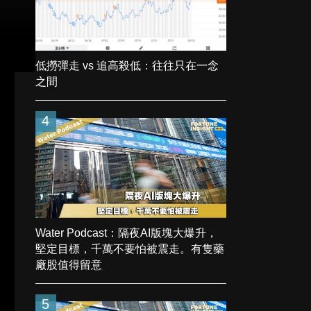
低撈彈走 vs 追高殺低：往往只在一念
之間
4
Water Podcast：隔夜AI版塊大爆升，
堅定目標，千萬不要怕被震走。有隻藥
廠股值得留意
5