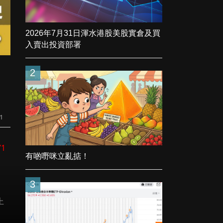
2026年7月31日渾水港股美股實倉及買
入賣出投資部署
2
，
1
71
有啲嘢咪立亂掂！
3
上