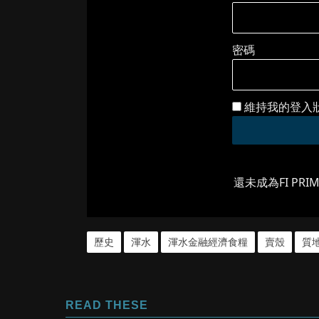
密碼
維持我的登入
還未成為FI PRI
歷史
渾水
渾水金融經濟食糧
賣殼
質
READ THESE