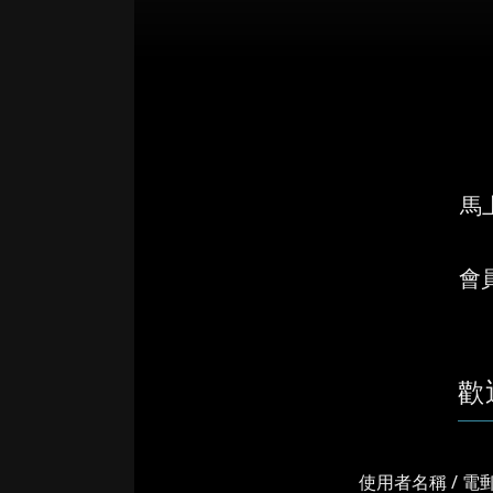
馬上
會
歡
使用者名稱 / 電