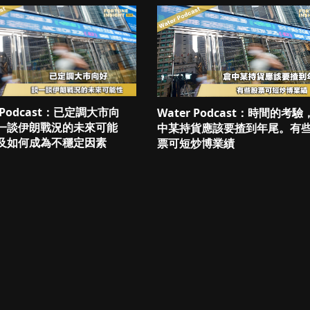
r Podcast：已定調大市向
Water Podcast：時間的考驗
一談伊朗戰況的未來可能
中某持貨應該要揸到年尾。有
及如何成為不穩定因素
票可短炒博業績