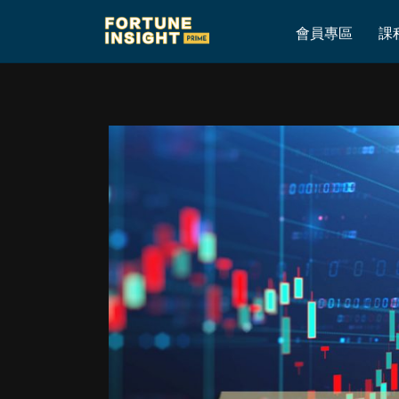
Home
»
談某隻有機會賣殼的股票，講下其質地、歷史；在上市時，
會員專區
課