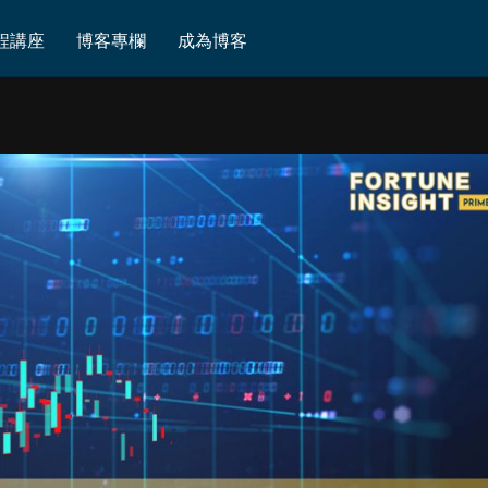
我也短炒贏過幾轉，事隔兩年，有無機會食多轉呢？
程講座
博客專欄
成為博客