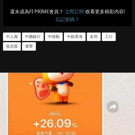
還未成為FI PRIME會員？
立即訂閱
收看更多精彩內容!
忘記密碼？
中人壽
中國銀行
中移動
中銀香港
友邦
工行
收息股
滙豐