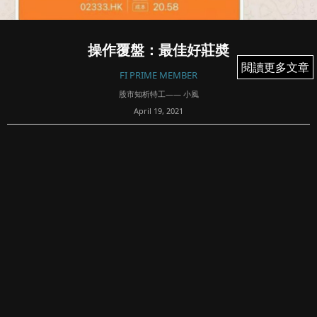
操作覆盤：最佳好莊奬
閱讀更多文章
閱讀更多文章
FI PRIME MEMBER
股市知析特工—— 小風
April 19, 2021
47
2333 長城汽車，谷友十大飛佛之一，最近在谷中跟進其走勢
半個月，可以拍套刑事偵輯檔案。對技術分析愛好者來說，
有咩滿足得過股價的變動，乖乖地跟着所描繪的劇本走呢？
而2333的確算是聽話的一群，過去在長期上升不在話...