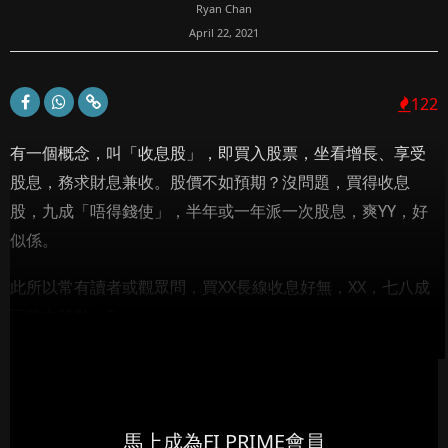
Ryan Chan
April 22, 2021
122
有一個概念，叫「收息股」，即買入股票，坐看增長、享受
股息，務求財息兼收。股價不如預期？沒問題，買得收息
股，九成「唔得錢使」，半年或一年派一次股息，爽YY，好
似係。
此所以常有讀者或觀眾問，買XX長線收息好無，XX，七八成
不離中移動（0...
馬上成為FI PRIME會員