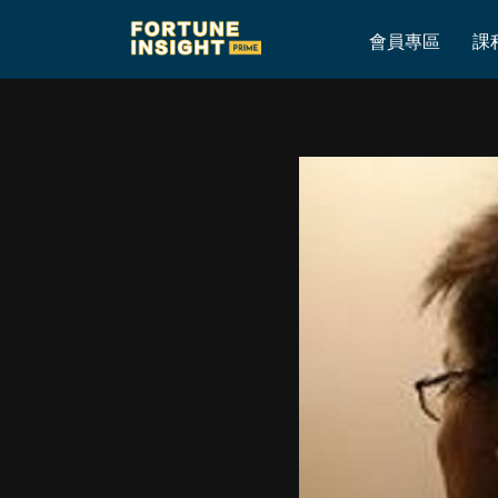
Home
»
16/3 (二) 雨果 即市簡評
會員專區
課