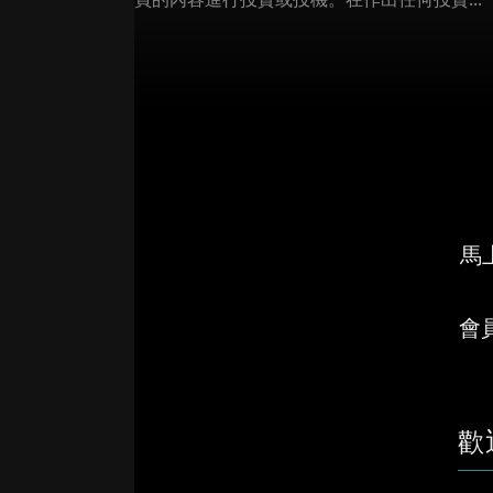
馬上
會
歡