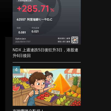
NDX 上週連跌5日後狂升3日，港股連
升6日後回
4