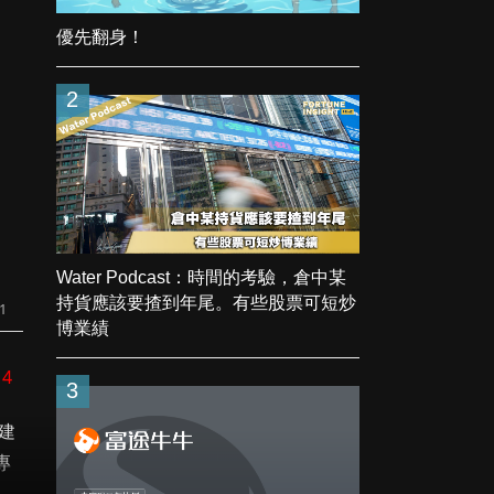
優先翻身！
2
Water Podcast：時間的考驗，倉中某
持貨應該要揸到年尾。有些股票可短炒
1
博業績
14
3
建
專