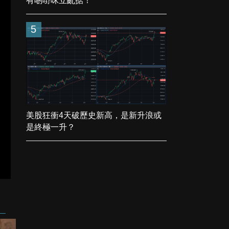
有啲嘢咪立亂掂！
5
美股狂衝4天破歷史新高，是新升浪或
是終極一升？