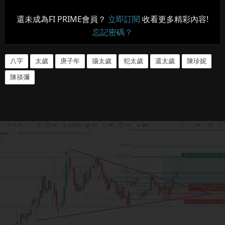
還未成為FI PRIME會員？
立即訂閱
收看更多精彩內容!
忘記密碼？
八字
太歲
庚子年
攝太歲
犯太歲
還太歲
陳珍妮
陳禛彌