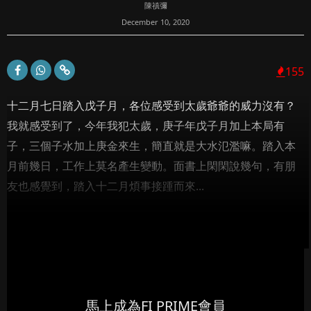
陳禛彌
December 10, 2020
155
十二月七日踏入戊子月，各位感受到太歲爺爺的威力沒有？
我就感受到了，今年我犯太歲，庚子年戊子月加上本局有
子，三個子水加上庚金來生，簡直就是大水氾濫嘛。踏入本
月前幾日，工作上莫名產生變動。面書上閑閑說幾句，有朋
友也感覺到，踏入十二月煩事接踵而來...
馬上成為FI PRIME會員