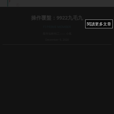
操作覆盤：9922九毛九
閱讀更多文章
閱讀更多文章
FI PRIME MEMBER
股市知析特工—— 小風
December 9, 2020
60
<傷心酸菜魚，還可以吃嗎？>
明天起晚市又再禁堂食，今個冬天要打個邊爐都難到極，變
了要在股市中覓食。
餐飲龍頭之中，520呷哺呷哺剛剛破了歷史頂位，預料還會有
一波升勢。但相比之下，9922九毛九似...