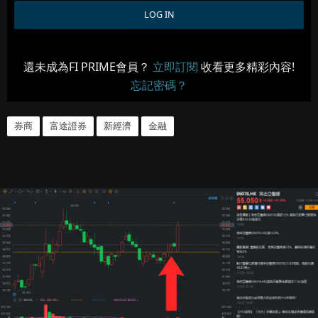
還未成為FI PRIME會員？
立即訂閱
收看更多精彩內容!
忘記密碼？
券商
富途證券
新經濟
金融