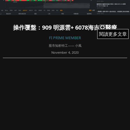
操作覆盤：909 明源雲+ 6078海吉亞醫療
閱讀更多文章
閱讀更多文章
FI PRIME MEMBER
股市知析特工—— 小風
November 4, 2020
22
<新股與半新股的小宇宙爆發 VS 螞蟻胎死腹中>
很多讀者朋友有問過小風，抽不抽新股、抽完什麼時候放
等，而我自己的想法是，一般有口碑的新股，都可以當抽獎
抽一抽，但抽中的話，可以在暗盤或掛牌首日衝高時，有錢
先賺袋袋平安。...