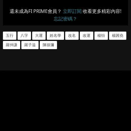
還未成為FI PRIME會員？
立即訂閱
收看更多精彩內容!
忘記密碼？
五行
八字
大運
姓名學
改名
改運
楊怡
楊茜堯
羅仲謙
羅子溢
陳禛彌