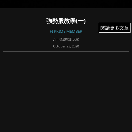
強勢股教學(一)
閱讀更多文章
閱讀更多文章
FI PRIME MEMBER
八十後強勢股玩家
October 25, 2020
561
強勢股是指在股市中穩健上漲的股票
可以是升浪中的龍頭股
可以是當炒板塊中的領漲股
跑贏大市 逆市抗跌