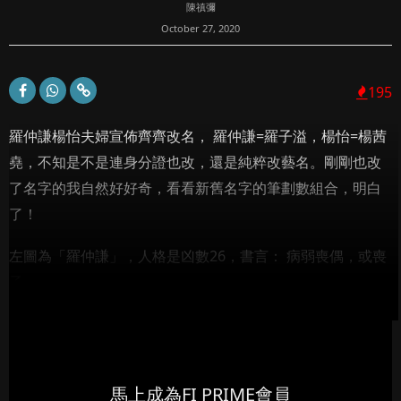
陳禛彌
October 27, 2020
195
羅仲謙楊怡夫婦宣佈齊齊改名， 羅仲謙=羅子溢，楊怡=楊茜
堯，不知是不是連身分證也改，還是純粹改藝名。剛剛也改
了名字的我自然好好奇，看看新舊名字的筆劃數組合，明白
了！
左圖為「羅仲謙」，人格是凶數26，書言： 病弱喪偶，或喪
子...
馬上成為FI PRIME會員