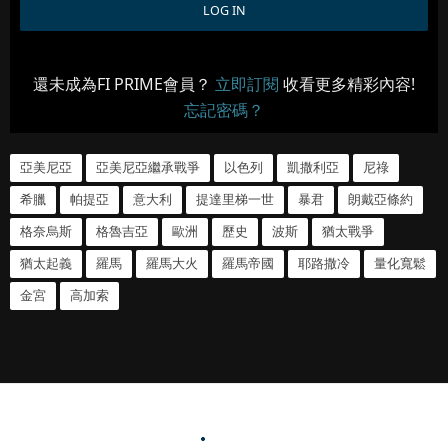
還未成為FI PRIME會員？
立即訂閱
收看更多精彩內容!
忘記密碼？
亞美尼亞
亞美尼亞繼承戰爭
以色列
凱撒利亞
尼祿
希臘
帕提亞
意大利
提達里梯一世
暴君
朗戴亞條約
格奈烏斯
格魯吉亞
歐洲
歷史
波斯
猶太戰爭
猶太起義
羅馬
羅馬大火
羅馬帝國
耶路撒冷
量化寬鬆
金宮
高加索