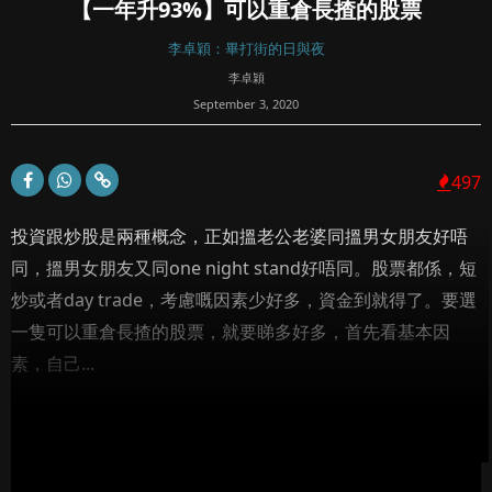
【一年升93%】可以重倉長揸的股票
李卓穎：畢打街的日與夜
李卓穎
September 3, 2020
497
投資跟炒股是兩種概念，正如搵老公老婆同搵男女朋友好唔
同，搵男女朋友又同one night stand好唔同。股票都係，短
炒或者day trade，考慮嘅因素少好多，資金到就得了。要選
一隻可以重倉長揸的股票，就要睇多好多，首先看基本因
素，自己...