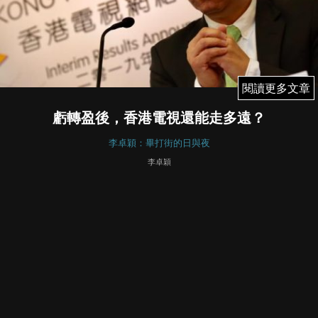
閱讀更多文章
閱讀更多文章
虧轉盈後，香港電視還能走多遠？
李卓穎：畢打街的日與夜
李卓穎
August 31, 2020
417
香港電視（1137）開設網購平台5年來，今年上半年首度扭
虧為盈賺 1.09 億港元，對於「走出香港」計劃受到質疑，靈
魂人物王維基在Facebook發文：