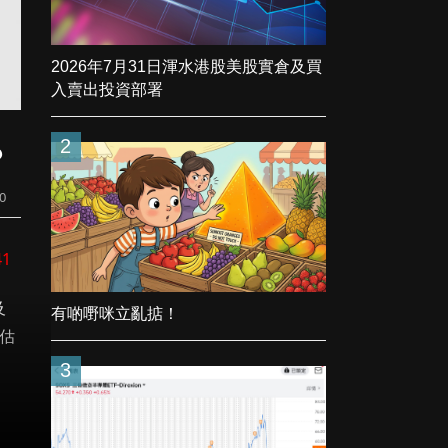
2026年7月31日渾水港股美股實倉及買
入賣出投資部署
2
？
0
41
及
有啲嘢咪立亂掂！
估
3