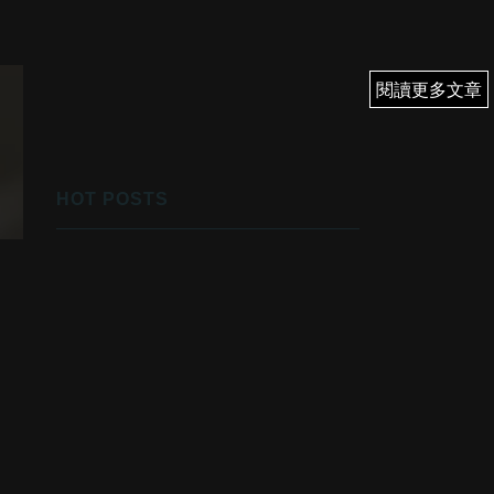
閱讀更多文章
閱讀更多文章
HOT POSTS
1
2026年7月31日渾水港股美股實倉及買