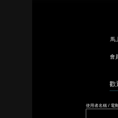
馬上
會
歡
使用者名稱 / 電