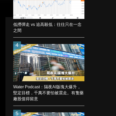
低撈彈走 vs 追高殺低：往往只在一念
之間
4
Water Podcast：隔夜AI版塊大爆升，
堅定目標，千萬不要怕被震走。有隻藥
廠股值得留意
5