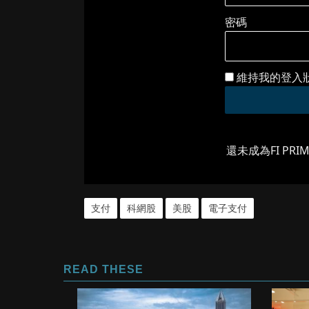
密碼
維持我的登入
還未成為FI PRI
支付
科網股
美股
電子支付
READ THESE