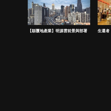
【顛覆地產業】明源雲前景與部署
生還者