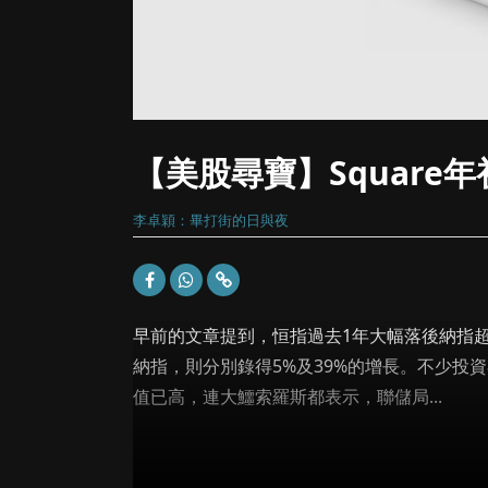
【美股尋寶】Square
李卓穎：畢打街的日與夜
早前的文章提到，恒指過去1年大幅落後納指超
納指，則分別錄得5%及39%的增長。不少投
值已高，連大鱷索羅斯都表示，聯儲局...