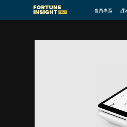
Home
»
【美股尋寶】Square年初至今升147% 仲可唔可以高追？
會員專區
課