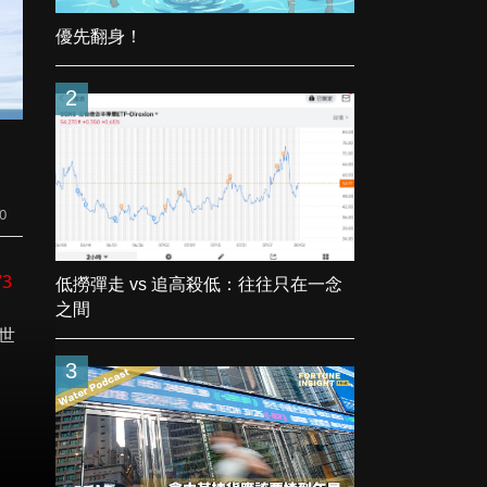
優先翻身！
2
20
73
低撈彈走 vs 追高殺低：往往只在一念
之間
世
3