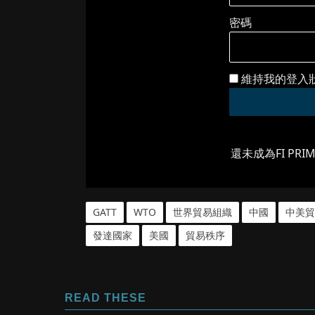
密碼
維持我的登入
還未成為FI PRI
GATT
WTO
世界貿易組織
中國
中美貿
發達國家
美國
貿易秩序
READ THESE