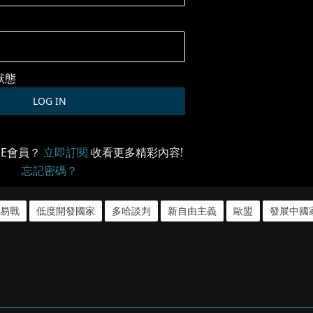
狀態
ME會員？
立即訂閱
收看更多精彩內容!
忘記密碼？
易戰
低度開發國家
多哈談判
新自由主義
歐盟
發展中國