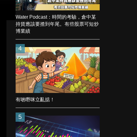
Water Podcast：時間的考驗，倉中某
持貨應該要揸到年尾。有些股票可短炒
博業績
4
有啲嘢咪立亂掂！
5