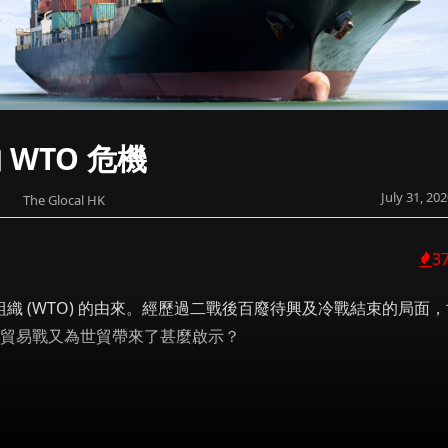
 WTO 危機
July 31, 20
The Glocal HK
3
組織 (WTO) 的由來。經歷過二戰後百廢待興及冷戰結束的局面，
美貿易戰又為世貿帶來了甚麼啟示？