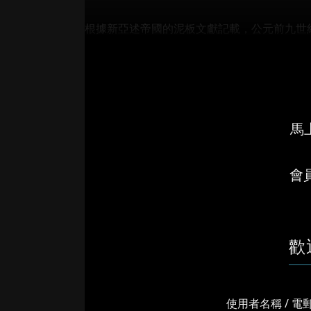
根據新亞述帝國的泥板文獻記載，公元前九世
烏拉爾圖用兵並攻陷了它的首都。到了公元...
馬上
會
歡
使用者名稱 / 電