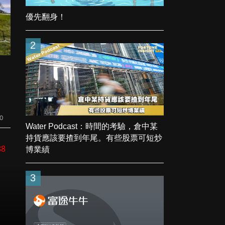
優先翻身！
2
20
Water Podcast：時間的考驗，倉中某
持貨應該要揸到年尾。有些股票可短炒
88
博業績
3