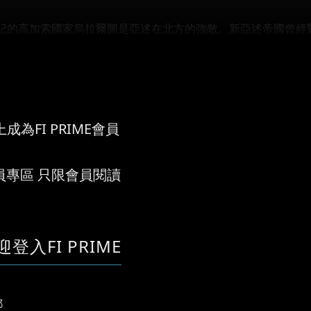
紀的高加索國家烏拉爾圖是亞述在北方的強敵。新亞述帝國曾經
成為FI PRIME會員
員專區 只限會員閱讀
迎登入FI PRIME
郵