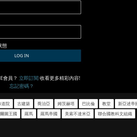
狀態
ME會員？
立即訂閱
收看更多精彩內容!
忘記密碼？
修道院
古建築
喬治亞
姆茨赫塔
巴比倫
教堂
新亞述帝
爾圖王國
羅馬
羅馬帝國
美索不達米亞
聯合國教科文組織