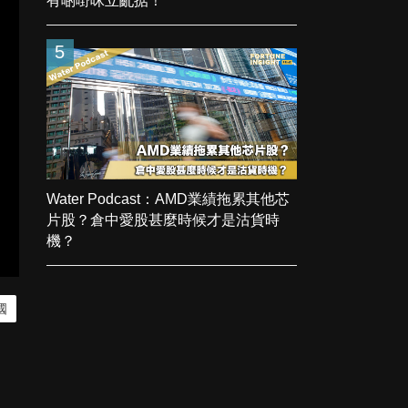
有啲嘢咪立亂掂！
5
Water Podcast：AMD業績拖累其他芯
片股？倉中愛股甚麼時候才是沽貨時
機？
國