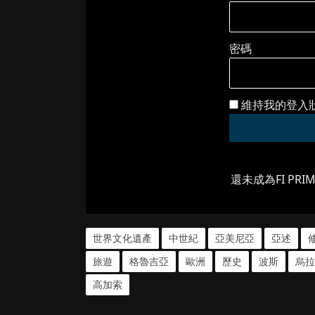
密碼
維持我的登入
還未成為FI PRI
世界文化遺產
中世紀
亞美尼亞
亞述
旅遊
格魯吉亞
歐洲
歷史
波斯
烏拉
高加索