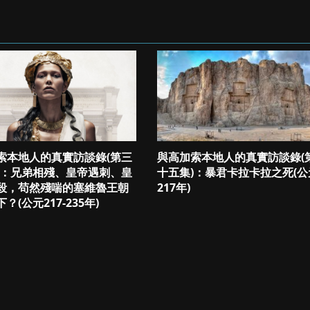
索本地人的真實訪談錄(第三
與高加索本地人的真實訪談錄(
)：兄弟相殘、皇帝遇刺、皇
十五集)：暴君卡拉卡拉之死(公
殺，苟然殘喘的塞維魯王朝
217年)
？(公元217-235年)