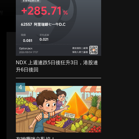
對
NDX 上週連跌5日後狂升3日，港股連
升6日後回
4