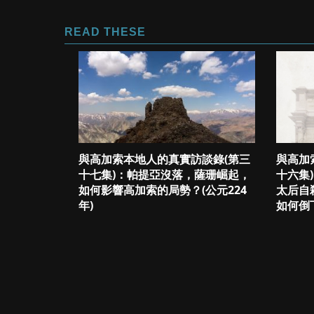
READ THESE
與高加索本地人的真實訪談錄(第三
與高加
十七集)：帕提亞沒落，薩珊崛起，
十六集
如何影響高加索的局勢？(公元224
太后自
年)
如何倒下