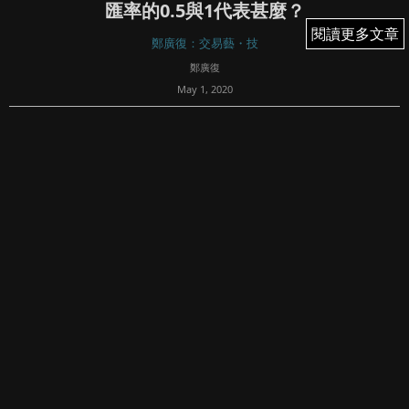
匯率的0.5與1代表甚麼？
閱讀更多文章
閱讀更多文章
鄭廣復：交易藝・技
鄭廣復
May 1, 2020
240
本周日本央行、聯儲局及歐洲央行議息後皆維持指標利率不
變。首先，日本央行維持政策利率在負0.1厘，即商業銀行將
額外儲備存入央行，無息收之餘更要倒貼。雖然日本央行亦
宣布不設買債上限，但日圓匯價不跌反升，我認為只有一個
理由可以解釋，就是聯儲局的無...