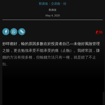
鄭廣復：交易藝・技
鄭廣復
May 4, 2020
96
炒咩都好，輸的原因多數在於投資者自己—未做好風險管理
之餘，更去勉強承受不能承受的痛（止蝕）。我經常說，賺
錢的方法有很多種，但輸錢方法只有一種，就是錯了不止
蝕。
初次炒匯者會發現，嚴格執行止蝕好像輸得更加冤枉，因為
許...