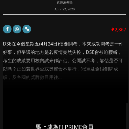
黃偉豪教授
April 22, 2020
2,867
DSE在今個星期五(4月24日)便要開考，本來成功開考是一件
好事，但爭議的地方是若疫情突然失控，DSE會被迫腰斬，
考生的成績要用校內試來作評估。公開試不考，靠估是否可
以嗎？正如若世界盃或奥運會不舉行，冠軍及金銀銅牌成
績，及各國的獎牌數目用往...
馬上成為FI PRIME會員