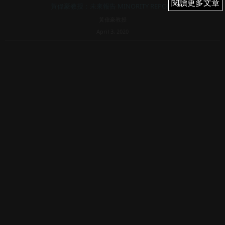
閱讀更多文章
閱讀更多文章
黃偉豪教授：未來報告 MINORITY REPORT
黃偉豪教授
April 3, 2020
2,050
全民基本收入刻不容緩
疫情無限大，但當政府為了控制疫情，大規模地要求各類型
的食市及商店，包括了酒吧，卡啦OK，戲院，建身室等停
業，卻沒有理會僱員的生計，使到他們均怨聲載道，徬徨失
措。疫情下，政府不應千篇一律地只是救市救公司，更需要
求人...