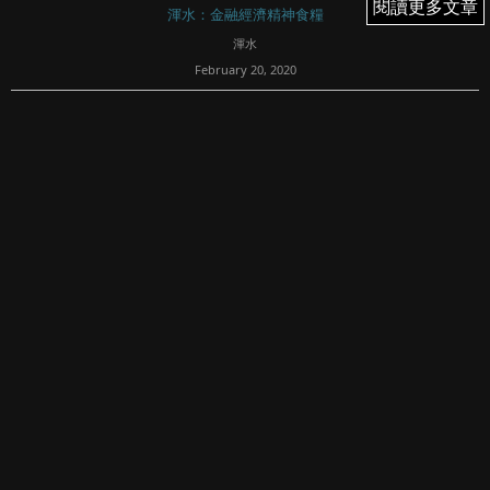
閱讀更多文章
閱讀更多文章
渾水：金融經濟精神食糧
渾水
February 20, 2020
566
前一篇文章，我介紹了配股這個為公司集資的方法。而上市
公司集資，當然不止配售一途，公司還可以借助供股集取資
金。
發行人可以邀請現有股東認購額外新發行的股份，股東們可
以自行決定是否進行供股。所有股東會按照手頭上持有的股
票，來決定可以認購多...