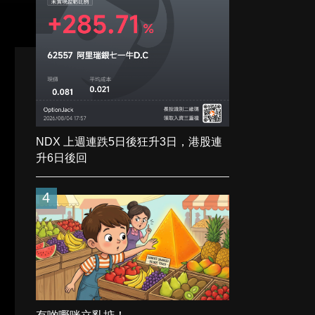
NDX 上週連跌5日後狂升3日，港股連
升6日後回
4