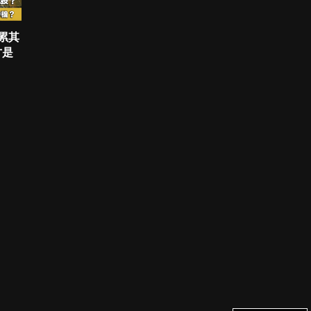
拖累其
才是