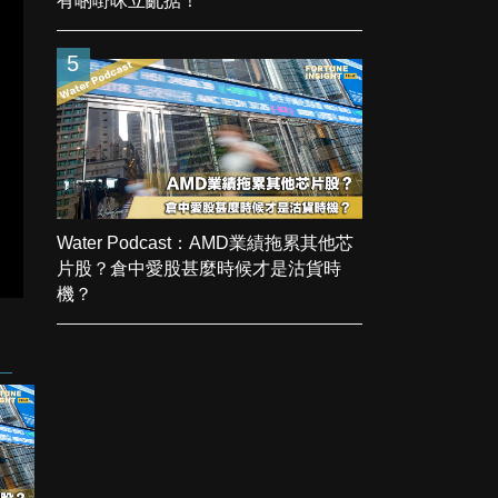
有啲嘢咪立亂掂！
5
Water Podcast：AMD業績拖累其他芯
片股？倉中愛股甚麼時候才是沽貨時
機？