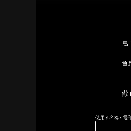
馬上
會
歡
使用者名稱 / 電