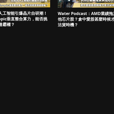
人工智能引爆晶片自研潮！
Water Podcast：AMD業績
ropic垂直整合算力，能否挑
他芯片股？倉中愛股甚麼時候
達霸權？
沽貨時機？