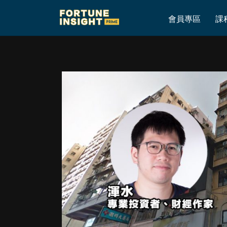
Home
»
拆解波叔收購的底蘊
會員專區
課