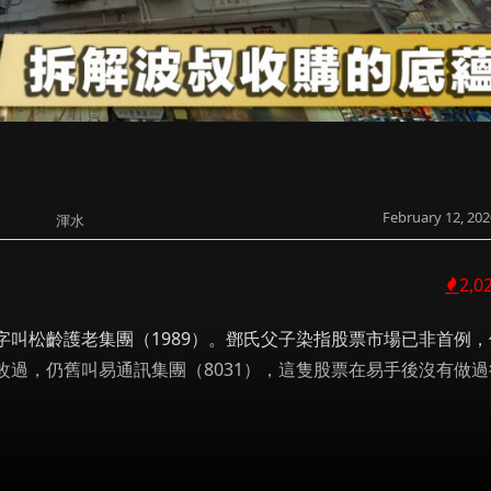
February 12, 202
渾水
2,0
叫松齡護老集團（1989）。鄧氏父子染指股票市場已非首例，
過，仍舊叫易通訊集團（8031），這隻股票在易手後沒有做過