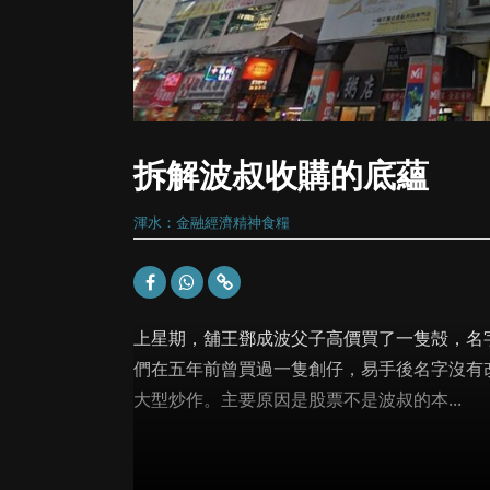
拆解波叔收購的底蘊
渾水：金融經濟精神食糧
上星期，舖王鄧成波父子高價買了一隻殻，名字
們在五年前曾買過一隻創仔，易手後名字沒有改
大型炒作。主要原因是股票不是波叔的本...