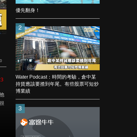
優先翻身！
2
0
Water Podcast：時間的考驗，倉中某
23
持貨應該要揸到年尾。有些股票可短炒
博業績
他
很
3