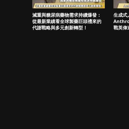
減重與糖尿病藥物需求持續爆發：
生成式
從最新業績看全球製藥巨頭禮來的
Anth
代謝戰略與多元創新轉型！
戰英偉