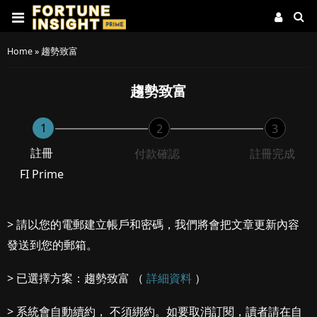
Home
»
趨勢致富
趨勢致富
1
2
3
註冊
付款確認
註冊完成
FI Prime
> 請以您的電郵建立帳戶和密碼，我們將會把文章更新內容
發送到您的郵箱。
> 已選擇方案：趨勢致富 （
詳細資料
）
> 系統會自動續約， 不須綁約。如要取消訂閱，讀者請在自