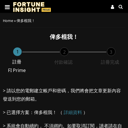
Home
»
俾多棍我！
俾多棍我！
1
2
3
註冊
付款確認
註冊完成
FI Prime
> 請以您的電郵建立帳戶和密碼，我們將會把文章更新內容
發送到您的郵箱。
> 已選擇方案：俾多棍我！ （
詳細資料
）
> 系統會自動續約， 不須綁約。如要取消訂閱，讀者請在自