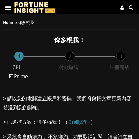
Home
»
俾多棍我！
俾多棍我！
1
2
3
註冊
付款確認
註冊完成
FI Prime
> 請以您的電郵建立帳戶和密碼，我們將會把文章更新內容
發送到您的郵箱。
> 已選擇方案：俾多棍我！ （
詳細資料
）
> 系統會自動續約， 不須綁約。如要取消訂閱，讀者請在自