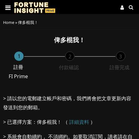
Home
»
俾多棍我！
俾多棍我！
1
2
3
註冊
付款確認
註冊完成
FI Prime
> 請以您的電郵建立帳戶和密碼，我們將會把文章更新內容
發送到您的郵箱。
> 已選擇方案：俾多棍我！ （
詳細資料
）
> 系統會自動續約， 不須綁約。如要取消訂閱，讀者請在自