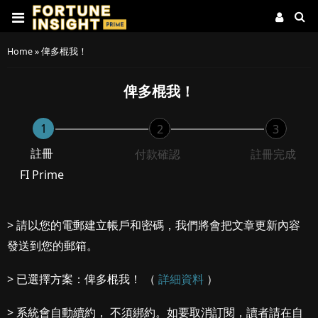
Home
»
俾多棍我！
俾多棍我！
1
2
3
註冊
付款確認
註冊完成
FI Prime
> 請以您的電郵建立帳戶和密碼，我們將會把文章更新內容
發送到您的郵箱。
> 已選擇方案：俾多棍我！ （
詳細資料
）
> 系統會自動續約， 不須綁約。如要取消訂閱，讀者請在自